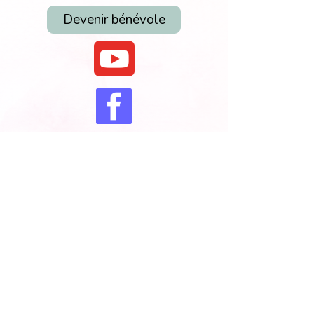
Devenir bénévole
Vous pouvez nous aider.
Heures d'ouverture
Lundi au mercredi :
8h30 - 15h30
(excluant les jours fériés)
Bureau 819 472-7232
Nous prenons les messages tous les
jours de la semaine.
Albatros Drummondville